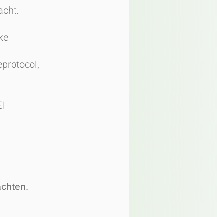
acht.
ke
eprotocol,
I
achten.